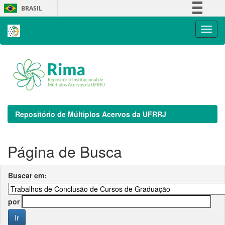
Skip
BRASIL
navigation
Simplifique!
Comunica BR
Participe
Acesso à informação
Legislação
Canais
Repositório de Múltiplos Acervos da UFRRJ
Página de Busca
Buscar em:
por