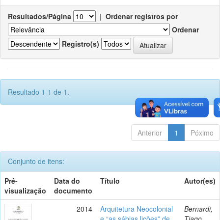
Resultados/Página
|
Ordenar registros por
Ordenar
Registro(s)
Resultado 1-1 de 1.
Anterior
1
Póximo
Conjunto de itens:
Pré-
Data do
Título
Autor(es)
visualização
documento
2014
Arquitetura Neocolonial
Bernardi,
e “as sábias lições” de
Tiago