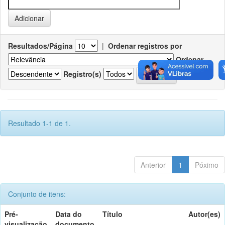
Resultados/Página
|
Ordenar registros por
Ordenar
Registro(s)
Resultado 1-1 de 1.
Anterior
1
Póximo
Conjunto de itens:
Pré-
Data do
Título
Autor(es)
visualização
documento