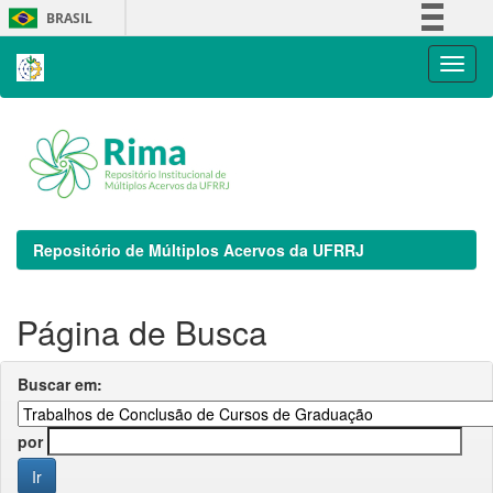
Skip
BRASIL
navigation
Simplifique!
Comunica BR
Participe
Acesso à informação
Legislação
Canais
Repositório de Múltiplos Acervos da UFRRJ
Página de Busca
Buscar em:
por