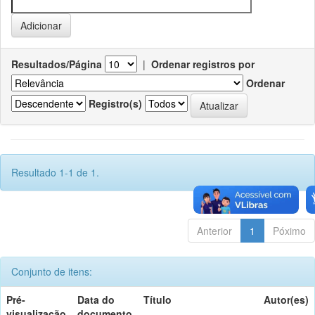
Resultados/Página
|
Ordenar registros por
Ordenar
Registro(s)
Resultado 1-1 de 1.
Anterior
1
Póximo
Conjunto de itens:
Pré-
Data do
Título
Autor(es)
visualização
documento