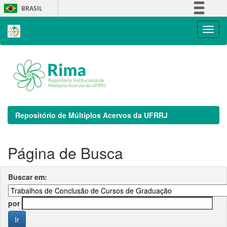
Skip
BRASIL
navigation
Simplifique!
Comunica BR
Participe
Acesso à informação
Legislação
Canais
Repositório de Múltiplos Acervos da UFRRJ
Página de Busca
Buscar em:
por