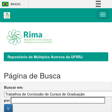
Skip
BRASIL
navigation
Simplifique!
Comunica BR
Participe
Acesso à informação
Legislação
Canais
Repositório de Múltiplos Acervos da UFRRJ
Página de Busca
Buscar em:
por