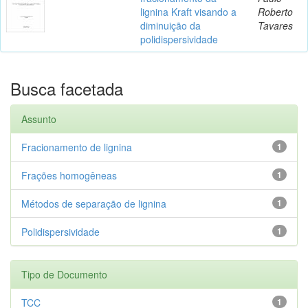
lignina Kraft visando a
Roberto
diminuição da
Tavares
polidispersividade
Busca facetada
Assunto
Fracionamento de lignina
1
Frações homogêneas
1
Métodos de separação de lignina
1
Polidispersividade
1
Tipo de Documento
TCC
1