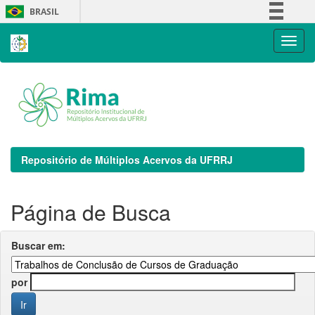
Skip
BRASIL
navigation
Simplifique!
Comunica BR
Participe
Acesso à informação
Legislação
Canais
Repositório de Múltiplos Acervos da UFRRJ
Página de Busca
Buscar em:
por