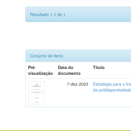
Resultado 1-1 de 1.
Conjunto de itens:
Pré-
Data do
Título
visualização
documento
7-dez-2023
Estratégia para o fr
da polidispersividad