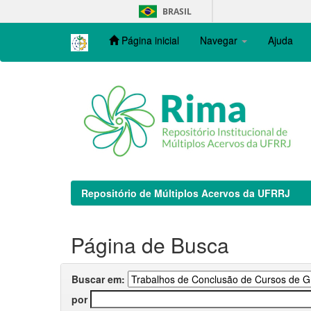
Skip
BRASIL
navigation
Página inicial
Navegar
Ajuda
Repositório de Múltiplos Acervos da UFRRJ
Página de Busca
Buscar em:
por