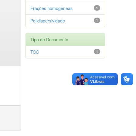
Frações homogêneas
1
Polidispersividade
1
Tipo de Documento
TCC
1