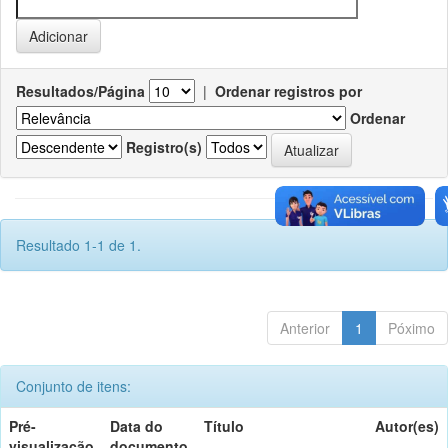
Resultados/Página
|
Ordenar registros por
Ordenar
Registro(s)
Resultado 1-1 de 1.
Anterior
1
Póximo
Conjunto de itens:
Pré-
Data do
Título
Autor(es)
visualização
documento