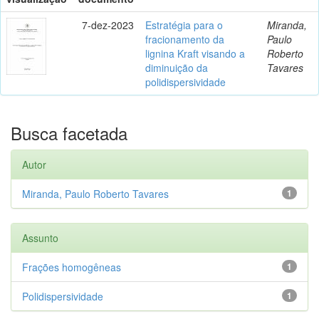
7-dez-2023
Estratégia para o
Miranda,
fracionamento da
Paulo
lignina Kraft visando a
Roberto
diminuição da
Tavares
polidispersividade
Busca facetada
Autor
Miranda, Paulo Roberto Tavares
1
Assunto
Frações homogêneas
1
Polidispersividade
1