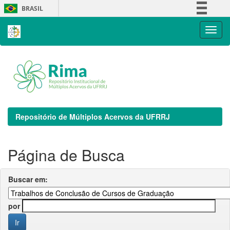
Skip
BRASIL
navigation
Simplifique!
Comunica BR
Participe
Acesso à informação
Legislação
Canais
Repositório de Múltiplos Acervos da UFRRJ
Página de Busca
Buscar em:
por