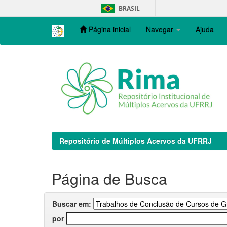
Skip
BRASIL
navigation
Página inicial
Navegar
Ajuda
Repositório de Múltiplos Acervos da UFRRJ
Página de Busca
Buscar em:
por