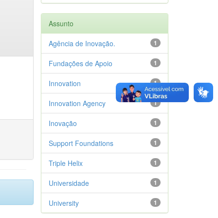
Assunto
Agência de Inovação.
1
Fundações de Apoio
1
Innovation
1
Innovation Agency
1
Inovação
1
Support Foundations
1
Triple Helix
1
Universidade
1
University
1