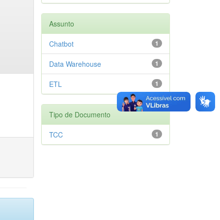
Assunto
Chatbot
1
Data Warehouse
1
ETL
1
Tipo de Documento
TCC
1