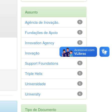
Assunto
Agência de Inovação.
1
Fundações de Apoio
1
Innovation Agency
1
Inovação
1
Support Foundations
1
Triple Helix
1
Universidade
1
University
1
Tipo de Documento