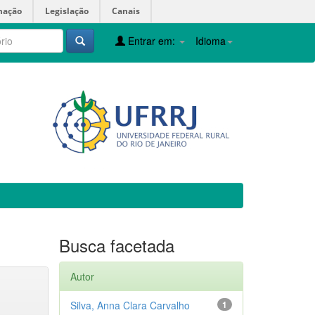
mação
Legislação
Canais
Entrar em:
Idioma
Busca facetada
Autor
Silva, Anna Clara Carvalho
1