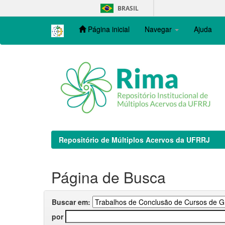
Skip
BRASIL
navigation
Página inicial
Navegar
Ajuda
Repositório de Múltiplos Acervos da UFRRJ
Página de Busca
Buscar em:
por