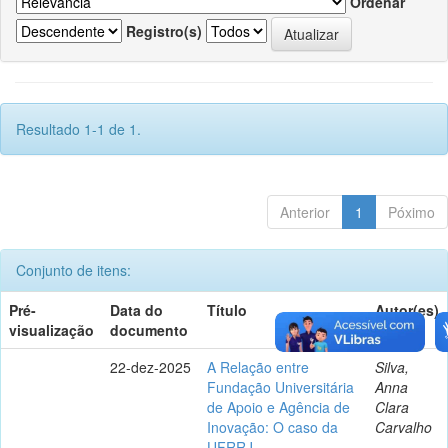
Ordenar
Registro(s)
Resultado 1-1 de 1.
Anterior
1
Póximo
Conjunto de itens:
Pré-
Data do
Título
Autor(es)
visualização
documento
22-dez-2025
A Relação entre
Silva,
Fundação Universitária
Anna
de Apoio e Agência de
Clara
Inovação: O caso da
Carvalho
UFRRJ