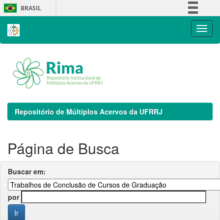
Skip
BRASIL
navigation
Simplifique!
Comunica BR
Participe
Acesso à informação
Legislação
Canais
Repositório de Múltiplos Acervos da UFRRJ
Página de Busca
Buscar em:
por