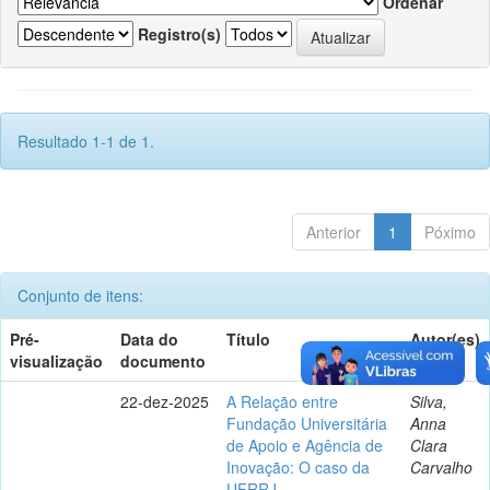
Ordenar
Registro(s)
Resultado 1-1 de 1.
Anterior
1
Póximo
Conjunto de itens:
Pré-
Data do
Título
Autor(es)
visualização
documento
22-dez-2025
A Relação entre
Silva,
Fundação Universitária
Anna
de Apoio e Agência de
Clara
Inovação: O caso da
Carvalho
UFRRJ