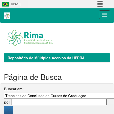
Skip
BRASIL
navigation
Simplifique!
Comunica BR
Participe
Acesso à informação
Legislação
Canais
Repositório de Múltiplos Acervos da UFRRJ
Página de Busca
Buscar em:
por