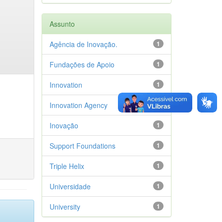
Assunto
Agência de Inovação.
1
Fundações de Apoio
1
Innovation
1
Innovation Agency
1
Inovação
1
Support Foundations
1
Triple Helix
1
Universidade
1
University
1