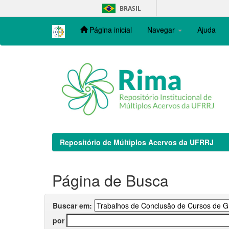
Skip
BRASIL
navigation
Página inicial
Navegar
Ajuda
Repositório de Múltiplos Acervos da UFRRJ
Página de Busca
Buscar em:
por