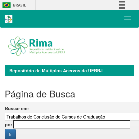
Skip
BRASIL
navigation
Simplifique!
Comunica BR
Participe
Acesso à informação
Legislação
Canais
Repositório de Múltiplos Acervos da UFRRJ
Página de Busca
Buscar em:
por