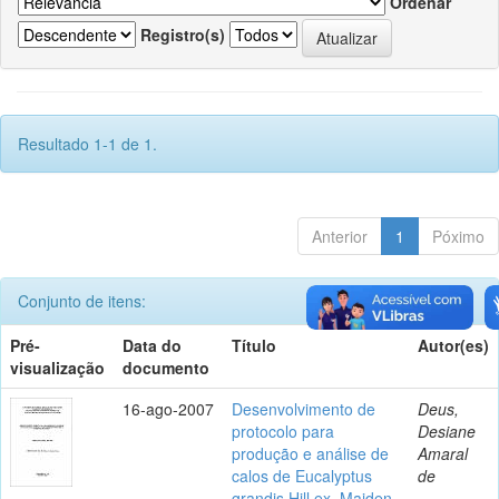
Ordenar
Registro(s)
Resultado 1-1 de 1.
Anterior
1
Póximo
Conjunto de itens:
Pré-
Data do
Título
Autor(es)
visualização
documento
16-ago-2007
Desenvolvimento de
Deus,
protocolo para
Desiane
produção e análise de
Amaral
calos de Eucalyptus
de
grandis Hill ex. Maiden,