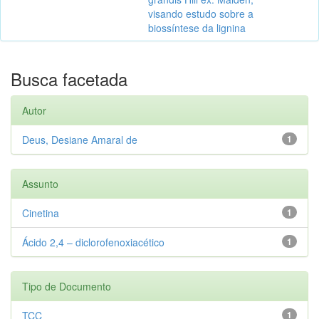
visando estudo sobre a
biossíntese da lignina
Busca facetada
Autor
Deus, Desiane Amaral de
1
Assunto
Cinetina
1
Ácido 2,4 – diclorofenoxiacético
1
Tipo de Documento
TCC
1