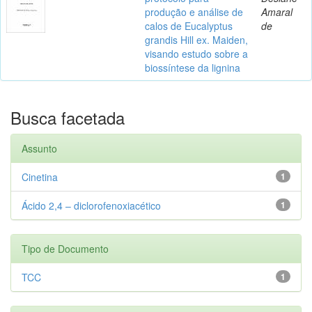
produção e análise de
Amaral
calos de Eucalyptus
de
grandis Hill ex. Maiden,
visando estudo sobre a
biossíntese da lignina
Busca facetada
Assunto
Cinetina
1
Ácido 2,4 – diclorofenoxiacético
1
Tipo de Documento
TCC
1