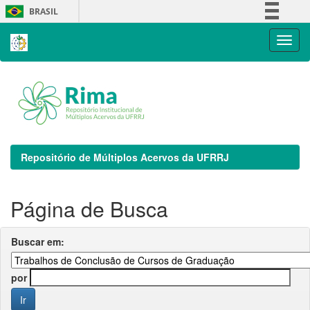
Skip
BRASIL
navigation
Simplifique!
Comunica BR
Participe
Acesso à informação
Legislação
Canais
Repositório de Múltiplos Acervos da UFRRJ
Página de Busca
Buscar em:
por