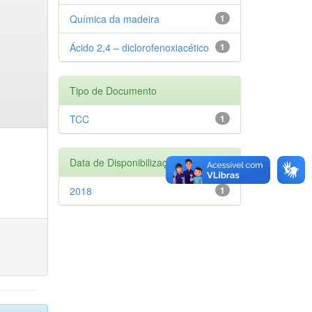
Química da madeira
1
Ácido 2,4 – diclorofenoxiacético
1
Tipo de Documento
TCC
1
Data de Disponibilização
2018
1