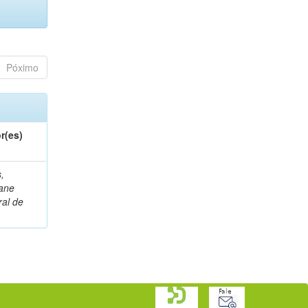
Póximo
r(es)
,
ane
al de