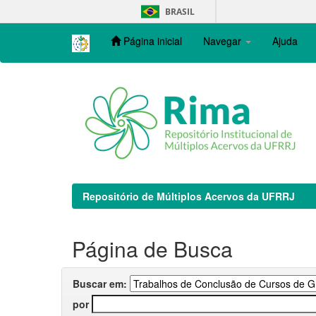
Skip
BRASIL
navigation
Página inicial
Navegar
Ajuda
Repositório de Múltiplos Acervos da UFRRJ
Página de Busca
Buscar em:
por