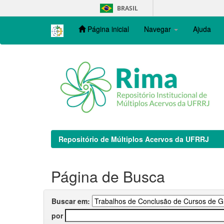
Skip
BRASIL
navigation
Página inicial
Navegar
Ajuda
Repositório de Múltiplos Acervos da UFRRJ
Página de Busca
Buscar em:
por