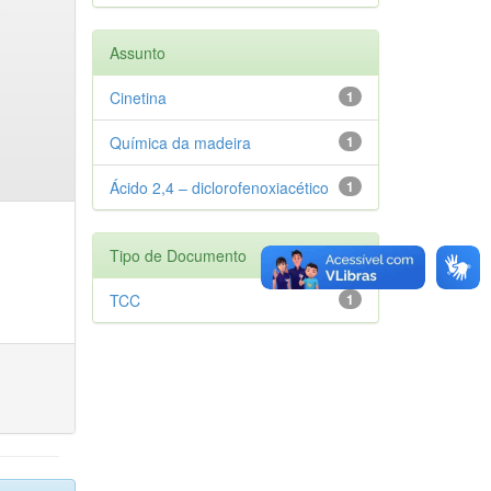
Assunto
Cinetina
1
Química da madeira
1
Ácido 2,4 – diclorofenoxiacético
1
Tipo de Documento
TCC
1