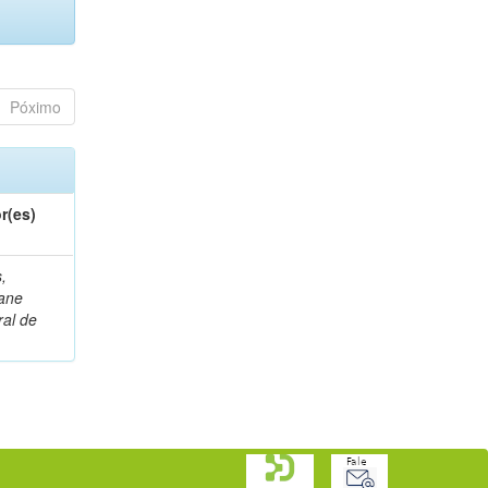
Póximo
r(es)
,
ane
al de