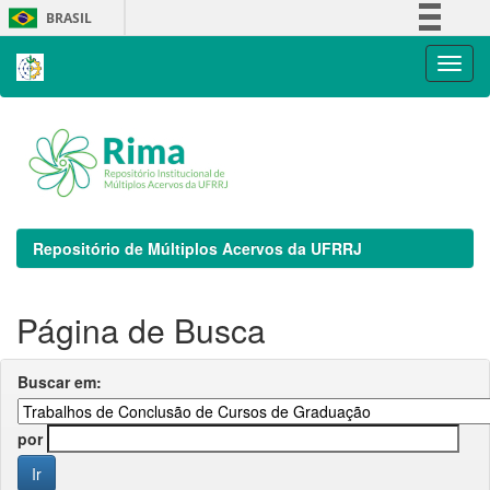
Skip
BRASIL
navigation
Simplifique!
Comunica BR
Participe
Acesso à informação
Legislação
Canais
Repositório de Múltiplos Acervos da UFRRJ
Página de Busca
Buscar em:
por