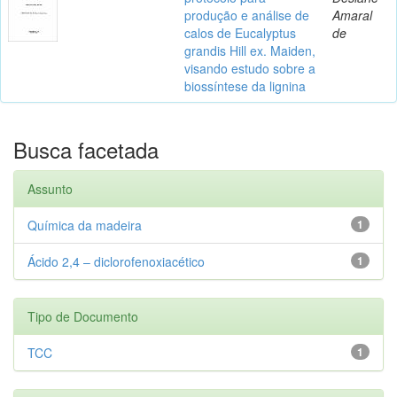
produção e análise de
Amaral
calos de Eucalyptus
de
grandis Hill ex. Maiden,
visando estudo sobre a
biossíntese da lignina
Busca facetada
Assunto
Química da madeira
1
Ácido 2,4 – diclorofenoxiacético
1
Tipo de Documento
TCC
1