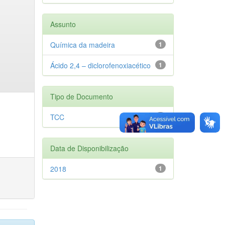
Assunto
Química da madeira
1
Ácido 2,4 – diclorofenoxiacético
1
Tipo de Documento
TCC
1
Data de Disponibilização
2018
1