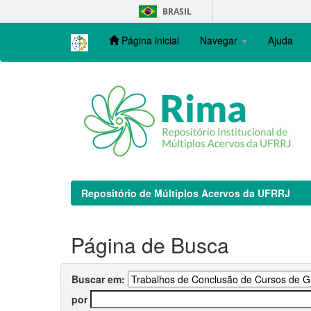
Skip
BRASIL
navigation
Página inicial
Navegar
Ajuda
Repositório de Múltiplos Acervos da UFRRJ
Página de Busca
Buscar em:
por