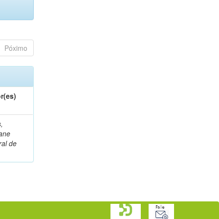
Póximo
r(es)
,
ane
al de