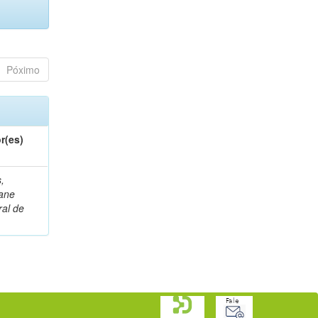
Póximo
r(es)
,
ane
al de