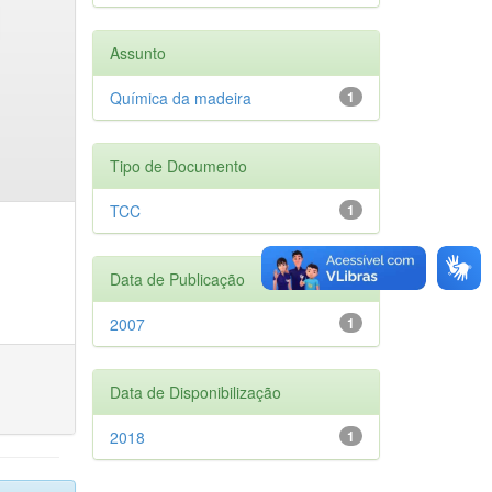
Assunto
Química da madeira
1
Tipo de Documento
TCC
1
Data de Publicação
2007
1
Data de Disponibilização
2018
1