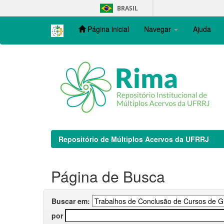
Skip
BRASIL
navigation
Página inicial
Navegar
Ajuda
Repositório de Múltiplos Acervos da UFRRJ
Página de Busca
Buscar em:
por