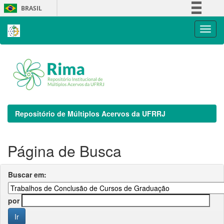
Skip
BRASIL
navigation
Simplifique!
Comunica BR
Participe
Acesso à informação
Legislação
Canais
Repositório de Múltiplos Acervos da UFRRJ
Página de Busca
Buscar em:
por