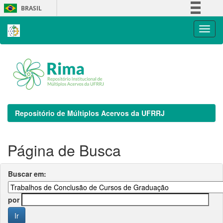
Skip
BRASIL
navigation
Simplifique!
Comunica BR
Participe
Acesso à informação
Legislação
Canais
Repositório de Múltiplos Acervos da UFRRJ
Página de Busca
Buscar em:
por