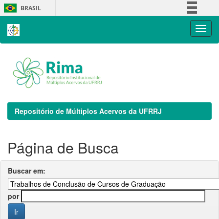
Skip
BRASIL
navigation
Simplifique!
Comunica BR
Participe
Acesso à informação
Legislação
Canais
Repositório de Múltiplos Acervos da UFRRJ
Página de Busca
Buscar em:
por