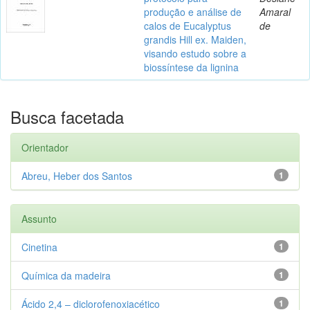
produção e análise de
Amaral
calos de Eucalyptus
de
grandis Hill ex. Maiden,
visando estudo sobre a
biossíntese da lignina
Busca facetada
Orientador
Abreu, Heber dos Santos
1
Assunto
Cinetina
1
Química da madeira
1
Ácido 2,4 – diclorofenoxiacético
1