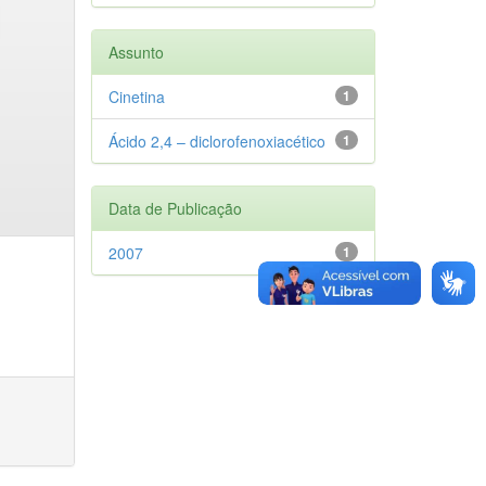
Assunto
Cinetina
1
Ácido 2,4 – diclorofenoxiacético
1
Data de Publicação
2007
1