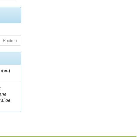
Póximo
r(es)
,
ane
al de