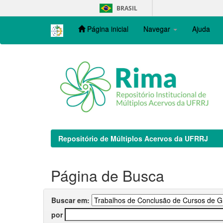
Skip
BRASIL
navigation
Página inicial
Navegar
Ajuda
Repositório de Múltiplos Acervos da UFRRJ
Página de Busca
Buscar em:
por