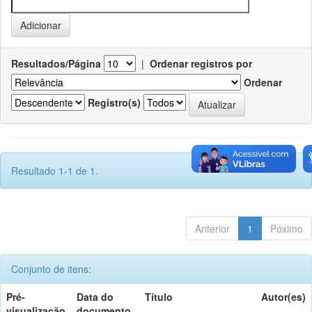
Resultados/Página
|
Ordenar registros por
Ordenar
Registro(s)
Resultado 1-1 de 1.
Anterior
1
Póximo
Conjunto de itens:
Pré-
Data do
Título
Autor(es)
visualização
documento