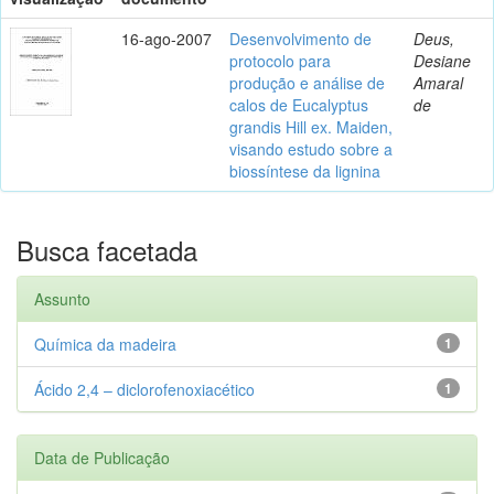
16-ago-2007
Desenvolvimento de
Deus,
protocolo para
Desiane
produção e análise de
Amaral
calos de Eucalyptus
de
grandis Hill ex. Maiden,
visando estudo sobre a
biossíntese da lignina
Busca facetada
Assunto
Química da madeira
1
Ácido 2,4 – diclorofenoxiacético
1
Data de Publicação