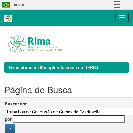
Skip
BRASIL
navigation
Simplifique!
Comunica BR
Participe
Acesso à informação
Legislação
Canais
Repositório de Múltiplos Acervos da UFRRJ
Página de Busca
Buscar em:
por