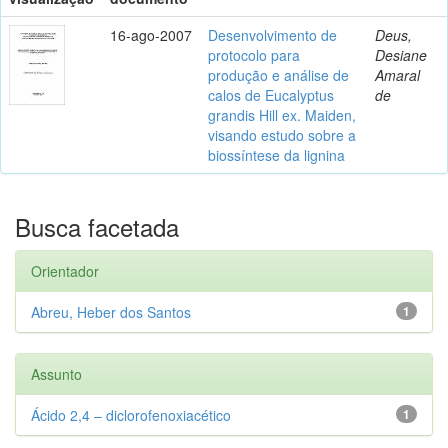
16-ago-2007
Desenvolvimento de
Deus,
protocolo para
Desiane
produção e análise de
Amaral
calos de Eucalyptus
de
grandis Hill ex. Maiden,
visando estudo sobre a
biossíntese da lignina
Busca facetada
Orientador
Abreu, Heber dos Santos
1
Assunto
Ácido 2,4 – diclorofenoxiacético
1