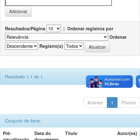
Resultados/Página
|
Ordenar registros por
Ordenar
Registro(s)
Resultado 1-1 de 1.
Anterior
1
Póximo
Conjunto de itens:
Pré-
Data do
Título
Autor(es)
visualização
documento