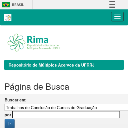
Skip
BRASIL
navigation
Simplifique!
Comunica BR
Participe
Acesso à informação
Legislação
Canais
Repositório de Múltiplos Acervos da UFRRJ
Página de Busca
Buscar em:
por