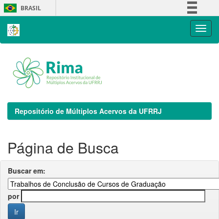
Skip
BRASIL
navigation
Simplifique!
Comunica BR
Participe
Acesso à informação
Legislação
Canais
Repositório de Múltiplos Acervos da UFRRJ
Página de Busca
Buscar em:
por