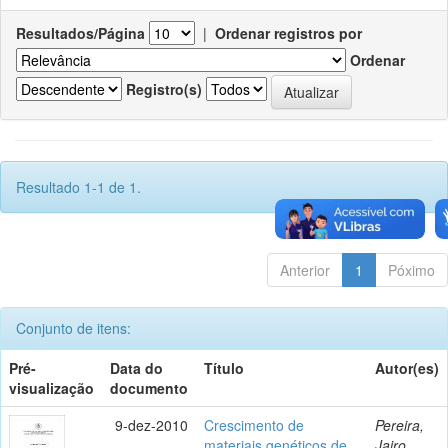
Resultados/Página
|
Ordenar registros por
Ordenar
Registro(s)
Resultado 1-1 de 1.
Anterior
1
Póximo
Conjunto de itens:
Pré-
Data do
Título
Autor(es)
visualização
documento
9-dez-2010
Crescimento de
Pereira,
materiais genéticos de
Jairo