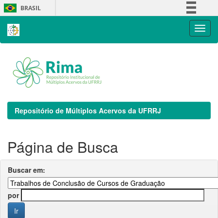
Skip
BRASIL
navigation
Simplifique!
Comunica BR
Participe
Acesso à informação
Legislação
Canais
Repositório de Múltiplos Acervos da UFRRJ
Página de Busca
Buscar em:
por