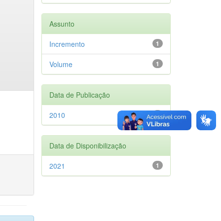
Assunto
Incremento
1
Volume
1
Data de Publicação
2010
1
Data de Disponibilização
2021
1