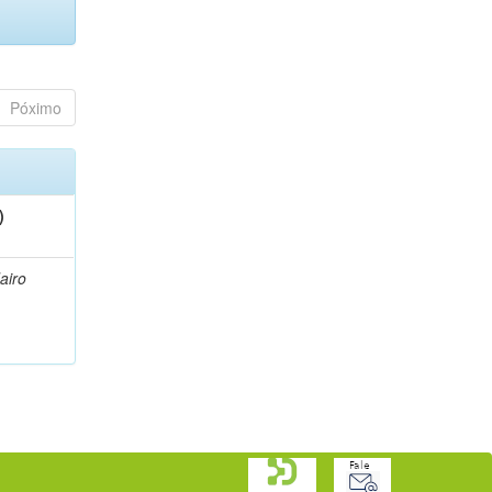
Póximo
)
Jairo