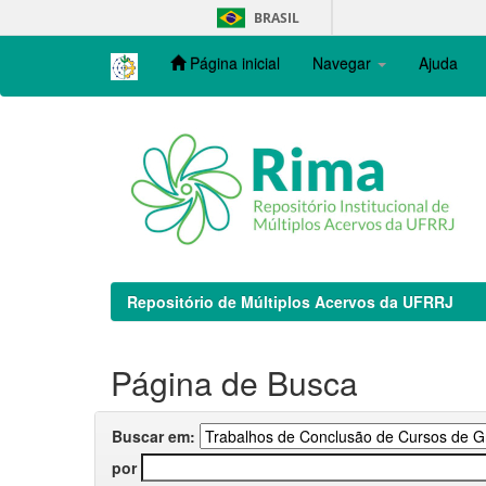
Skip
BRASIL
navigation
Página inicial
Navegar
Ajuda
Repositório de Múltiplos Acervos da UFRRJ
Página de Busca
Buscar em:
por