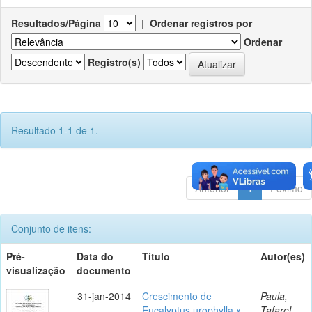
Resultados/Página
|
Ordenar registros por
Ordenar
Registro(s)
Resultado 1-1 de 1.
Anterior
1
Póximo
Conjunto de itens:
Pré-
Data do
Título
Autor(es)
visualização
documento
31-jan-2014
Crescimento de
Paula,
Eucalyptus urophylla x
Tafarel