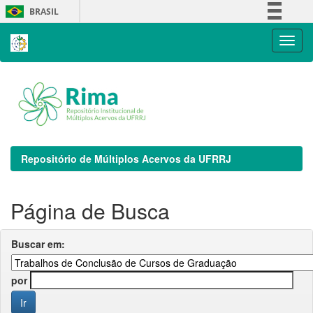
Skip
BRASIL
navigation
Simplifique!
Comunica BR
Participe
Acesso à informação
Legislação
Canais
Repositório de Múltiplos Acervos da UFRRJ
Página de Busca
Buscar em:
por