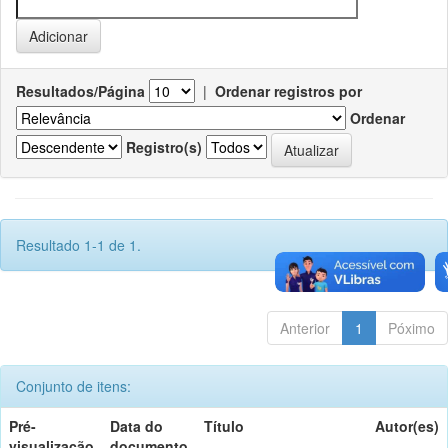
Resultados/Página
|
Ordenar registros por
Ordenar
Registro(s)
Resultado 1-1 de 1.
Anterior
1
Póximo
Conjunto de itens:
Pré-
Data do
Título
Autor(es)
visualização
documento