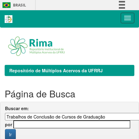
Skip
BRASIL
navigation
Simplifique!
Comunica BR
Participe
Acesso à informação
Legislação
Canais
Repositório de Múltiplos Acervos da UFRRJ
Página de Busca
Buscar em:
por