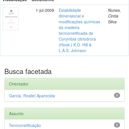
1-jul-2009
Estabilidade
Nunes,
dimensional e
Cintia
modificações químicas
Silva
da madeira
termorretificada de
Corymbia citriodrora
(Hook.) K.D. Hill &
L.A.S. Johnson
Busca facetada
Orientador
Garcia, Rosilei Aparecida
1
Assunto
Termorretificação
1