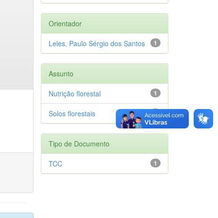
Orientador
Leles, Paulo Sérgio dos Santos
1
Assunto
Nutrição florestal
1
Solos florestais
1
Tipo de Documento
TCC
1