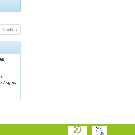
Póximo
es)
a,
o Angelo