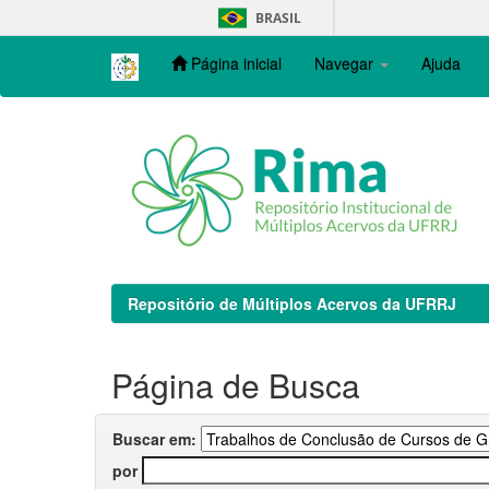
Skip
BRASIL
navigation
Página inicial
Navegar
Ajuda
Repositório de Múltiplos Acervos da UFRRJ
Página de Busca
Buscar em:
por