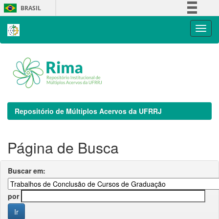
Skip
BRASIL
navigation
Simplifique!
Comunica BR
Participe
Acesso à informação
Legislação
Canais
Repositório de Múltiplos Acervos da UFRRJ
Página de Busca
Buscar em:
por