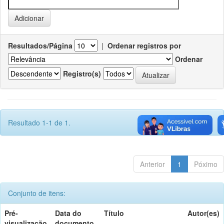
Resultados/Página
|
Ordenar registros por
Ordenar
Registro(s)
Resultado 1-1 de 1.
Anterior
1
Póximo
Conjunto de itens:
Pré-
Data do
Título
Autor(es)
visualização
documento