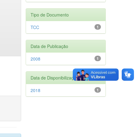
Tipo de Documento
TCC
1
Data de Publicação
2008
1
Data de Disponibilização
2018
1