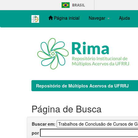
Skip
BRASIL
navigation
Página inicial
Navegar
Ajuda
Repositório de Múltiplos Acervos da UFRRJ
Página de Busca
Buscar em:
por