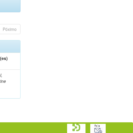
Póximo
(es)
l,
tine