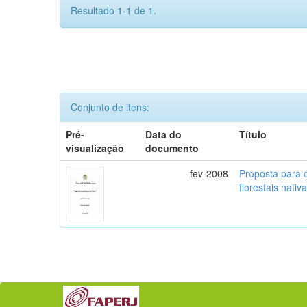
Resultado 1-1 de 1.
Conjunto de itens:
Pré-
Data do
Título
visualização
documento
fev-2008
Proposta para 
florestais nativ