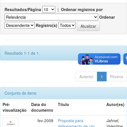
Resultados/Página
|
Ordenar registros por
Ordenar
Registro(s)
Resultado 1-1 de 1.
Anterior
1
Póximo
Conjunto de itens:
Pré-
Data do
Título
Autor(es)
visualização
documento
fev-2008
Proposta para
Jahnel,
delineamento de um
Valentine