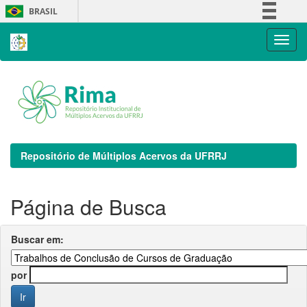
Skip
BRASIL
navigation
Simplifique!
Comunica BR
Participe
Acesso à informação
Legislação
Canais
Repositório de Múltiplos Acervos da UFRRJ
Página de Busca
Buscar em:
por