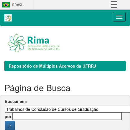
Skip
BRASIL
navigation
Simplifique!
Comunica BR
Participe
Acesso à informação
Legislação
Canais
Repositório de Múltiplos Acervos da UFRRJ
Página de Busca
Buscar em:
por