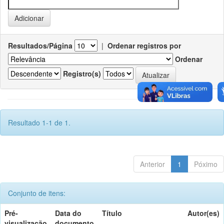
Resultados/Página
|
Ordenar registros por
Ordenar
Registro(s)
Resultado 1-1 de 1.
Anterior
1
Póximo
Conjunto de itens:
Pré-
Data do
Título
Autor(es)
visualização
documento