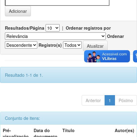
Resultados/Página
|
Ordenar registros por
Ordenar
Registro(s)
Resultado 1-1 de 1.
Anterior
1
Póximo
Conjunto de itens:
Pré-
Data do
Título
Autor(es)
visualização
documento