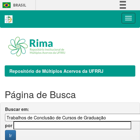
Skip
BRASIL
navigation
Simplifique!
Comunica BR
Participe
Acesso à informação
Legislação
Canais
Repositório de Múltiplos Acervos da UFRRJ
Página de Busca
Buscar em:
por