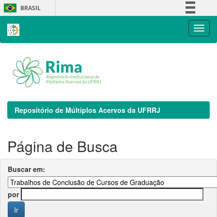
Skip
BRASIL
navigation
Simplifique!
Comunica BR
Participe
Acesso à informação
Legislação
Canais
Repositório de Múltiplos Acervos da UFRRJ
Página de Busca
Buscar em:
por