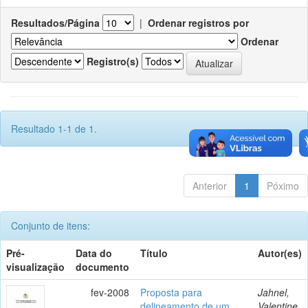
Resultados/Página
|
Ordenar registros por
Ordenar
Registro(s)
Resultado 1-1 de 1.
Anterior
1
Póximo
Conjunto de itens:
Pré-
Data do
Título
Autor(es)
visualização
documento
fev-2008
Proposta para
Jahnel,
delineamento de um
Valentine