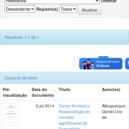
Ordenar
Registro(s)
Resultado 1-1 de 1.
Anterior
1
Póximo
Conjunto de itens:
Pré-
Data do
Título
Autor(es)
visualização
documento
3-jul-2014
Censo florestal e
Albuquerque,
fitossociologia do
Daniel Lins
corredor
de
agroflorestal da
Fazendinha