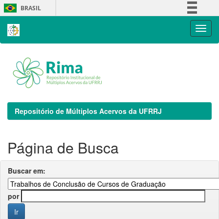
Skip
BRASIL
navigation
Simplifique!
Comunica BR
Participe
Acesso à informação
Legislação
Canais
Repositório de Múltiplos Acervos da UFRRJ
Página de Busca
Buscar em:
por