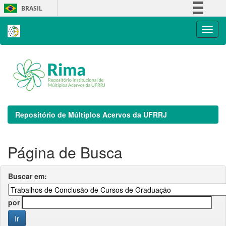
Skip
BRASIL
navigation
Simplifique!
Comunica BR
Participe
Acesso à informação
Legislação
Canais
Repositório de Múltiplos Acervos da UFRRJ
Página de Busca
Buscar em:
por