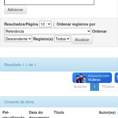
Resultados/Página
|
Ordenar registros por
Ordenar
Registro(s)
Resultado 1-1 de 1.
Anterior
1
Póximo
Conjunto de itens:
Pré-
Data do
Título
Autor(es)
visualização
documento