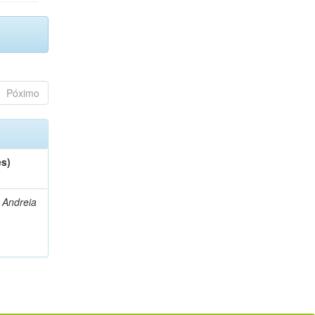
Póximo
es)
 Andreia