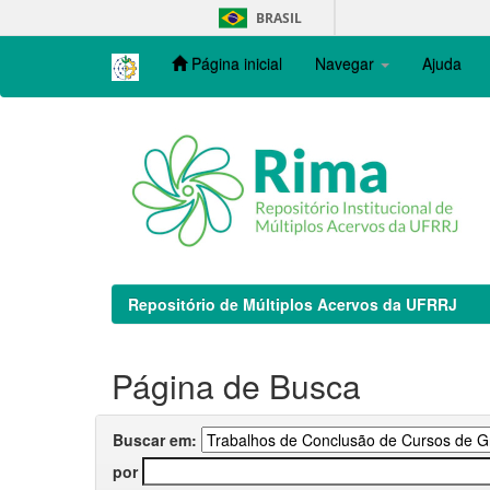
Skip
BRASIL
navigation
Página inicial
Navegar
Ajuda
Repositório de Múltiplos Acervos da UFRRJ
Página de Busca
Buscar em:
por