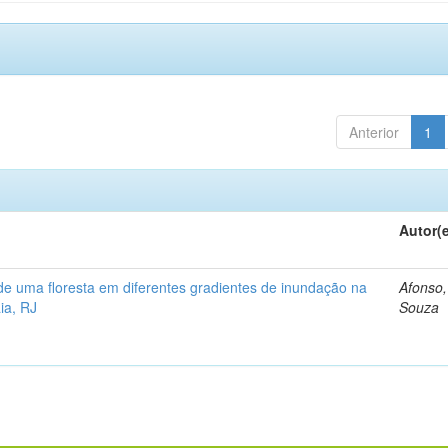
Anterior
1
Autor(
a de uma floresta em diferentes gradientes de inundação na
Afonso,
ia, RJ
Souza