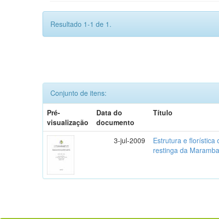
Resultado 1-1 de 1.
Conjunto de itens:
Pré-
Data do
Título
visualização
documento
3-jul-2009
Estrutura e florístic
restinga da Maramba