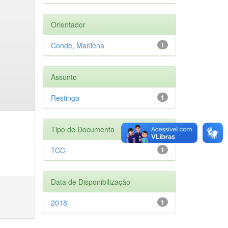
Orientador
Conde, Marilena
1
Assunto
Restinga
1
Tipo de Documento
TCC
1
Data de Disponibilização
2018
1