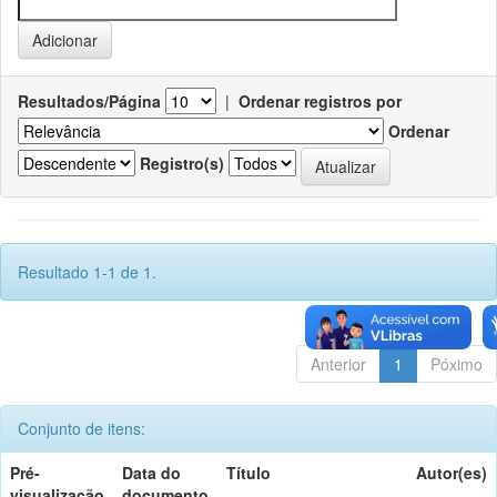
Resultados/Página
|
Ordenar registros por
Ordenar
Registro(s)
Resultado 1-1 de 1.
Anterior
1
Póximo
Conjunto de itens:
Pré-
Data do
Título
Autor(es)
visualização
documento