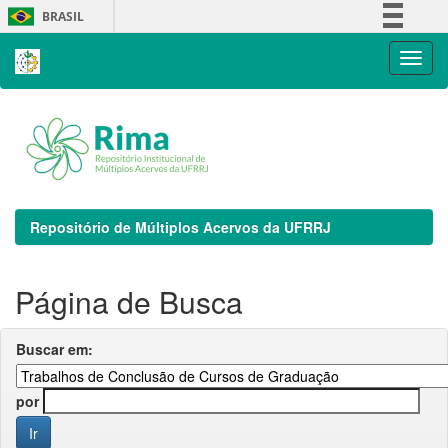
Skip
BRASIL
navigation
Simplifique!
Comunica BR
Participe
Acesso à informação
Legislação
Canais
Repositório de Múltiplos Acervos da UFRRJ
Página de Busca
Buscar em:
por