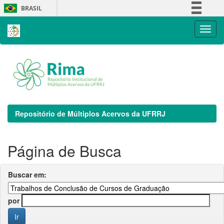
Skip
BRASIL
navigation
Simplifique!
Comunica BR
Participe
Acesso à informação
Legislação
Canais
Repositório de Múltiplos Acervos da UFRRJ
Página de Busca
Buscar em:
por