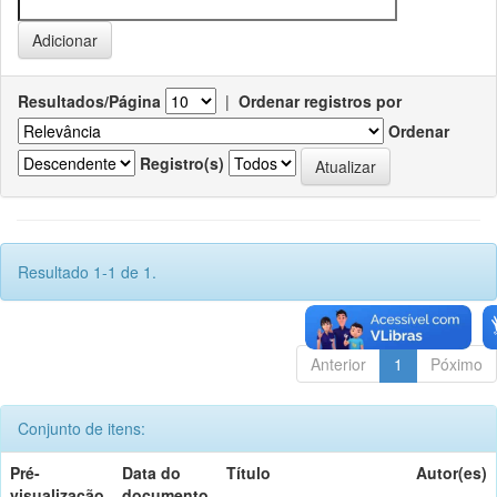
Resultados/Página
|
Ordenar registros por
Ordenar
Registro(s)
Resultado 1-1 de 1.
Anterior
1
Póximo
Conjunto de itens:
Pré-
Data do
Título
Autor(es)
visualização
documento