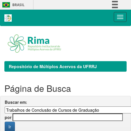
Skip
BRASIL
navigation
Simplifique!
Comunica BR
Participe
Acesso à informação
Legislação
Canais
Repositório de Múltiplos Acervos da UFRRJ
Página de Busca
Buscar em:
por