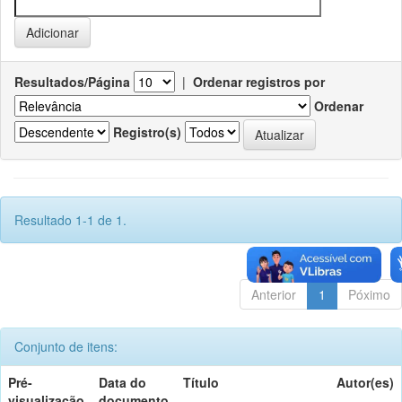
Resultados/Página
|
Ordenar registros por
Ordenar
Registro(s)
Resultado 1-1 de 1.
Anterior
1
Póximo
Conjunto de itens:
Pré-
Data do
Título
Autor(es)
visualização
documento