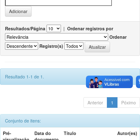
Resultados/Página
|
Ordenar registros por
Ordenar
Registro(s)
Resultado 1-1 de 1.
Anterior
1
Póximo
Conjunto de itens:
Pré-
Data do
Título
Autor(es)
visualização
documento