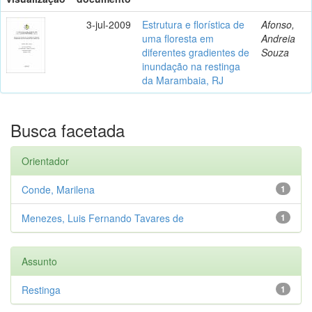
3-jul-2009
Estrutura e florística de
Afonso,
uma floresta em
Andreia
diferentes gradientes de
Souza
inundação na restinga
da Marambaia, RJ
Busca facetada
Orientador
Conde, Marilena
1
Menezes, Luis Fernando Tavares de
1
Assunto
Restinga
1