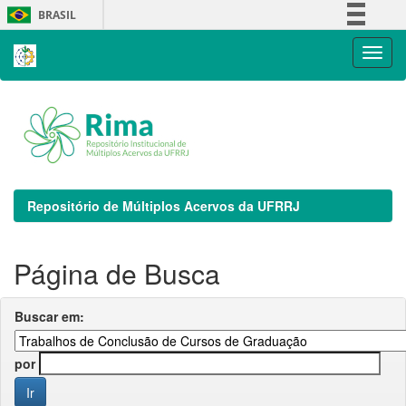
Skip
BRASIL
navigation
Simplifique!
Comunica BR
Participe
Acesso à informação
Legislação
Canais
Repositório de Múltiplos Acervos da UFRRJ
Página de Busca
Buscar em:
por