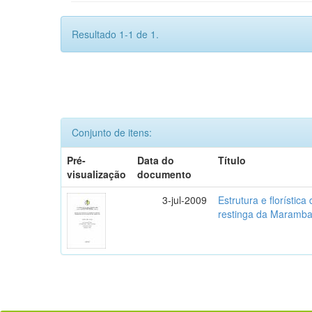
Resultado 1-1 de 1.
Conjunto de itens:
Pré-
Data do
Título
visualização
documento
3-jul-2009
Estrutura e florístic
restinga da Maramba