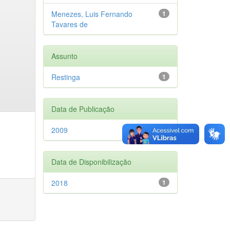
Menezes, Luis Fernando
1
Tavares de
Assunto
Restinga
1
Data de Publicação
2009
1
Data de Disponibilização
2018
1