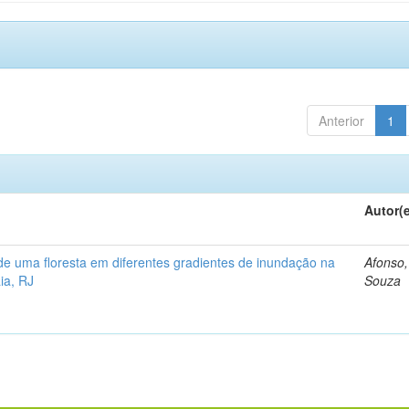
Anterior
1
Autor(
a de uma floresta em diferentes gradientes de inundação na
Afonso,
ia, RJ
Souza