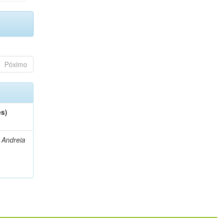
Póximo
es)
 Andreia