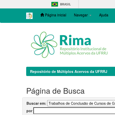
Skip
BRASIL
navigation
Página inicial
Navegar
Ajuda
Repositório de Múltiplos Acervos da UFRRJ
Página de Busca
Buscar em:
por