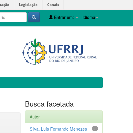
mação
Legislação
Canais
Entrar em:
Idioma
Busca facetada
Autor
Silva, Luís Fernando Menezes
1