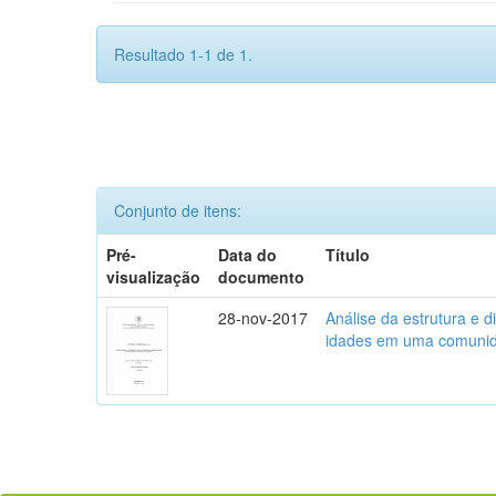
Resultado 1-1 de 1.
Conjunto de itens:
Pré-
Data do
Título
visualização
documento
28-nov-2017
Análise da estrutura e d
idades em uma comunid