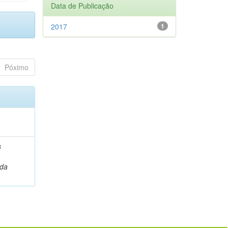
Data de Publicação
2017
1
Póximo
)
s
da