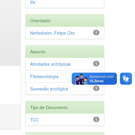
da
Orientador
Nettesheim, Felipe Cito
1
Assunto
Atividades antrópicas
1
Fitossociologia
1
Sucessão ecológica
1
Tipo de Documento
TCC
1