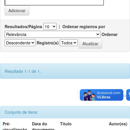
Resultados/Página
|
Ordenar registros por
Ordenar
Registro(s)
Resultado 1-1 de 1.
Anterior
1
Póximo
Conjunto de itens:
Pré-
Data do
Título
Autor(es)
visualização
documento