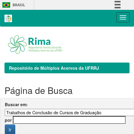
Skip
BRASIL
navigation
Simplifique!
Comunica BR
Participe
Acesso à informação
Legislação
Canais
Repositório de Múltiplos Acervos da UFRRJ
Página de Busca
Buscar em:
por