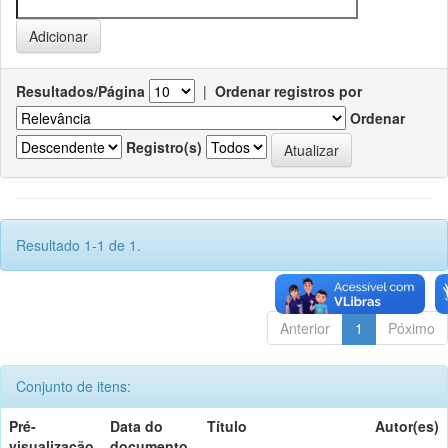
Resultados/Página
|
Ordenar registros por
Ordenar
Registro(s)
Resultado 1-1 de 1.
Anterior
1
Póximo
Conjunto de itens:
Pré-
Data do
Título
Autor(es)
visualização
documento