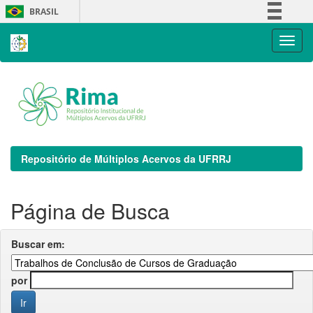
Skip
BRASIL
navigation
Simplifique!
Comunica BR
Participe
Acesso à informação
Legislação
Canais
Repositório de Múltiplos Acervos da UFRRJ
Página de Busca
Buscar em:
por